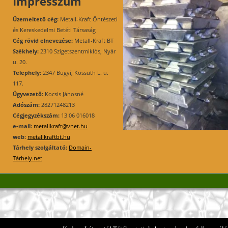
Impresszum
Üzemeltető cég:
Metall-Kraft Öntészeti
és Kereskedelmi Betéti Társaság
Cég rövid elnevezése:
Metall-Kraft BT
Székhely:
2310 Szigetszentmiklós, Nyár
u. 20.
Telephely:
2347 Bugyi, Kossuth L. u.
117.
Ügyvezető:
Kocsis Jánosné
Adószám:
28271248213
Cégjegyzékszám:
13 06 016018
e-mail:
metallkraft@vnet.hu
web:
metallkraftbt.hu
Tárhely szolgáltató:
Domain-
Tárhely.net