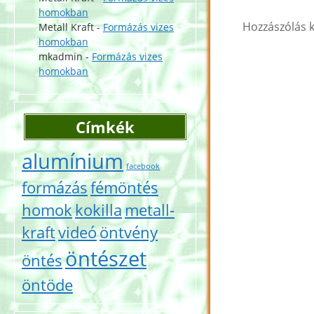
homokban
Hozzászólás 
Metall Kraft
-
Formázás vizes
homokban
mkadmin
-
Formázás vizes
homokban
Címkék
alumínium
facebook
formázás
fémöntés
homok
kokilla
metall-
kraft
videó
öntvény
öntészet
öntés
öntöde