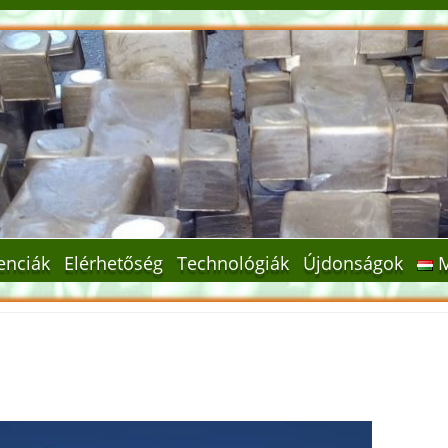
enciák
Elérhetőség
Technológiák
Újdonságok