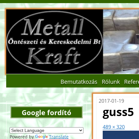
Bemutatkozás
Rólunk
Refer
2017-01-19
guss5
Google fordító
489 × 320
Powered by
Translate