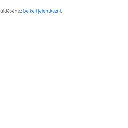
küldéséhez
be kell jelentkezni
.