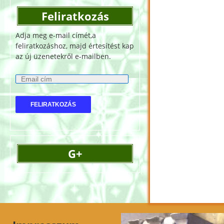
Feliratkozás
Adja meg e-mail címét,a
feliratkozáshoz, majd értesítést kap
az új üzenetekről e-mailben.
E
m
a
i
l
c
í
G+
m