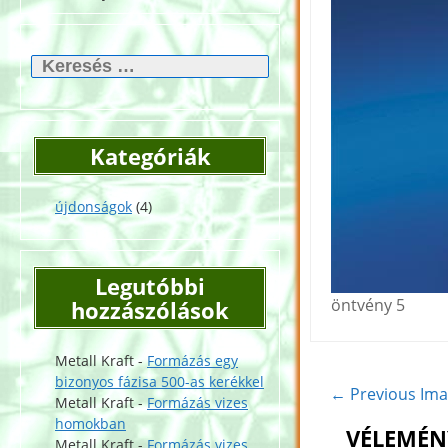
Keresés:
Kategóriák
újdonságok
(4)
Legutóbbi
öntvény 5
hozzászólások
Metall Kraft
-
Formázás egy
bizonyos fázisa 500-as kerékkel
← Previous Im
Metall Kraft
-
Formázás vizes
homokban
VÉLEMÉN
Metall Kraft
-
Formázás vizes