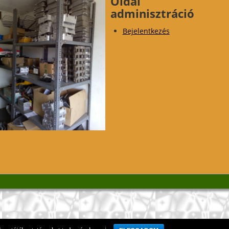
Oldal
adminisztráció
Bejelentkezés