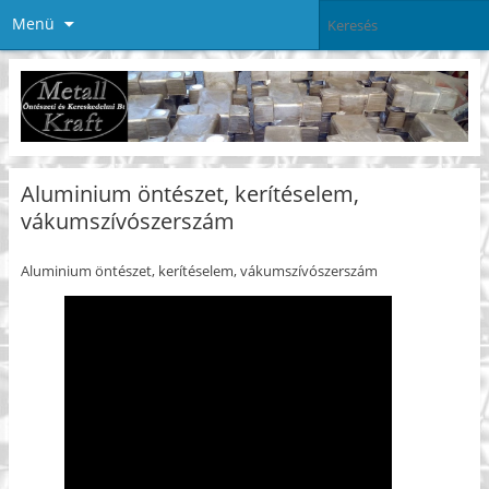
Menü
Aluminium öntészet, kerítéselem,
vákumszívószerszám
Aluminium öntészet, kerítéselem, vákumszívószerszám