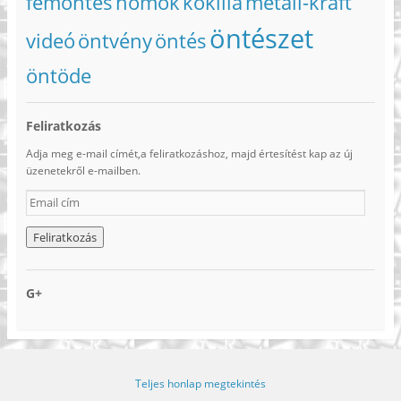
fémöntés
homok
kokilla
metall-kraft
öntészet
videó
öntvény
öntés
öntöde
Feliratkozás
Adja meg e-mail címét,a feliratkozáshoz, majd értesítést kap az új
üzenetekről e-mailben.
E
m
a
i
l
c
G+
í
m
Teljes honlap megtekintés