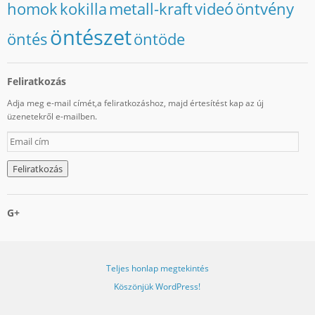
homok
kokilla
metall-kraft
videó
öntvény
öntészet
öntés
öntöde
Feliratkozás
Adja meg e-mail címét,a feliratkozáshoz, majd értesítést kap az új
üzenetekről e-mailben.
E
m
a
i
l
c
G+
í
m
Teljes honlap megtekintés
Köszönjük WordPress!