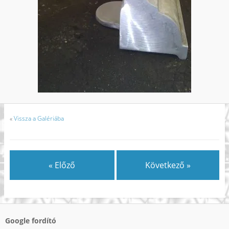
«
Vissza a Galériába
« Előző
Következő »
Google fordító